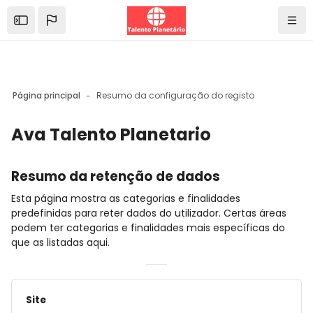
Skip to sidebar navigation menu
Skip to mobile navigation menu
Skip to page footer
Ir para o conteúdo principal
Abrir barra lateral
Nave
Página principal
Resumo da configuração do registo
Ava Talento Planetario
Blocos
Resumo da retenção de dados
Esta página mostra as categorias e finalidades
predefinidas para reter dados do utilizador. Certas áreas
podem ter categorias e finalidades mais específicas do
que as listadas aqui.
Site